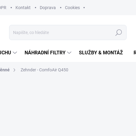
DPR
Kontakt
Doprava
Cookies
Hledat
UCHU
NÁHRADNÍ FILTRY
SLUŽBY & MONTÁŽ
těnné
Zehnder - ComfoAir Q450