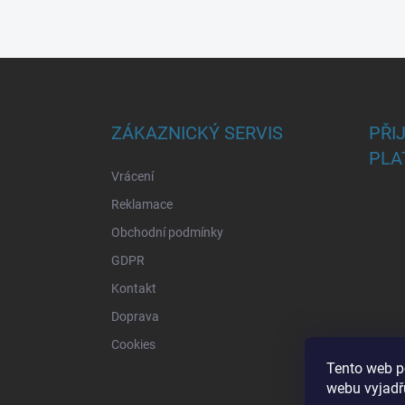
Z
á
p
a
ZÁKAZNICKÝ SERVIS
PŘI
t
PLA
í
Vrácení
Reklamace
Obchodní podmínky
GDPR
Kontakt
Doprava
Cookies
Tento web p
webu vyjadřu