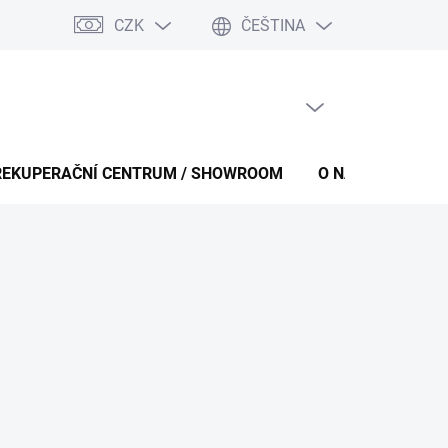
CZK
ČEŠTINA
PRÁZDNÝ KOŠÍK
NÁKUPNÍ
KOŠÍK
REKUPERAČNÍ CENTRUM / SHOWROOM
O NÁS
KONT