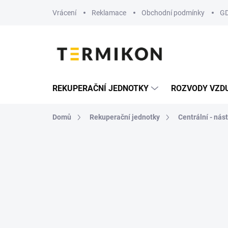
Přejít
Vrácení
Reklamace
Obchodní podmínky
G
na
obsah
REKUPERAČNÍ JEDNOTKY
ROZVODY VZD
Domů
Rekuperační jednotky
Centrální - nás