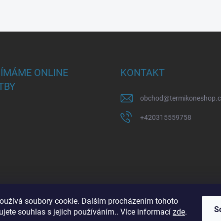
JÍMÁME ONLINE
KONTAKT
TBY
obchod
@
termikoneshop.
+420315559758
oužívá soubory cookie. Dalším procházením tohoto
S
jete souhlas s jejich používáním.. Více informací
zde
.