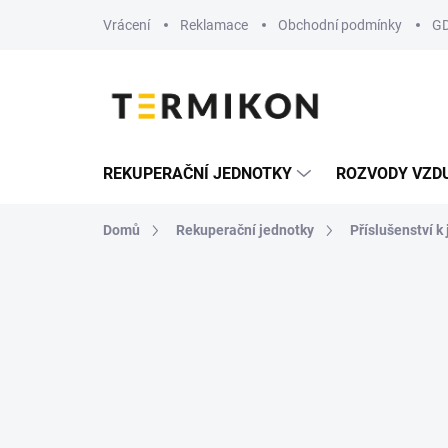
Přejít
Vrácení
Reklamace
Obchodní podmínky
G
na
obsah
REKUPERAČNÍ JEDNOTKY
ROZVODY VZD
Domů
Rekuperační jednotky
Příslušenství 