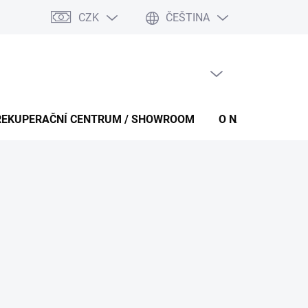
CZK
ČEŠTINA
PRÁZDNÝ KOŠÍK
NÁKUPNÍ
KOŠÍK
REKUPERAČNÍ CENTRUM / SHOWROOM
O NÁS
KONT