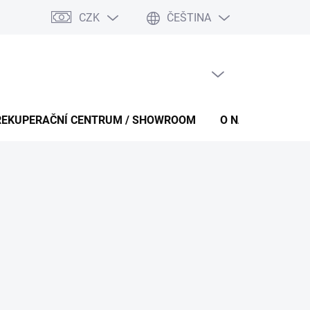
CZK
ČEŠTINA
PRÁZDNÝ KOŠÍK
NÁKUPNÍ
KOŠÍK
REKUPERAČNÍ CENTRUM / SHOWROOM
O NÁS
KONT