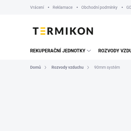
Přejít
Vrácení
Reklamace
Obchodní podmínky
G
na
obsah
REKUPERAČNÍ JEDNOTKY
ROZVODY VZD
Domů
Rozvody vzduchu
90mm systém