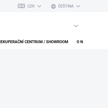
CZK
ČEŠTINA
PRÁZDNÝ KOŠÍK
NÁKUPNÍ
KOŠÍK
REKUPERAČNÍ CENTRUM / SHOWROOM
O NÁS
KONT