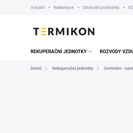
Přejít
Vrácení
Reklamace
Obchodní podmínky
G
na
obsah
REKUPERAČNÍ JEDNOTKY
ROZVODY VZD
Domů
Rekuperační jednotky
Centrální - nás