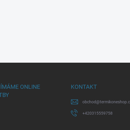
JÍMÁME ONLINE
KONTAKT
TBY
obchod
@
termikoneshop.
+420315559758