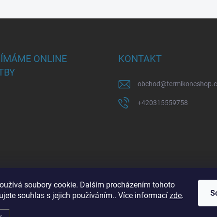
JÍMÁME ONLINE
KONTAKT
TBY
obchod
@
termikoneshop.
+420315559758
oužívá soubory cookie. Dalším procházením tohoto
S
jete souhlas s jejich používáním.. Více informací
zde
.