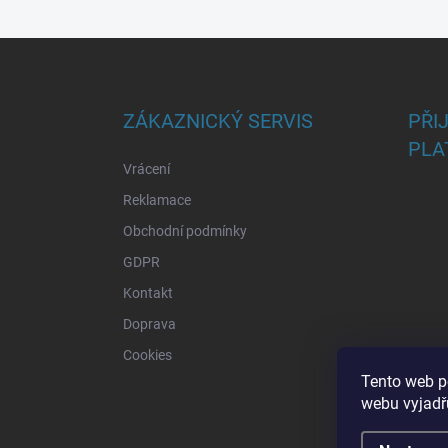
Z
á
p
a
ZÁKAZNICKÝ SERVIS
PŘI
t
PLA
í
Vrácení
Reklamace
Obchodní podmínky
GDPR
Kontakt
Doprava
Cookies
Tento web p
webu vyjadřu