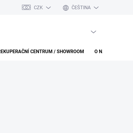
CZK
ČEŠTINA
PRÁZDNÝ KOŠÍK
NÁKUPNÍ
KOŠÍK
REKUPERAČNÍ CENTRUM / SHOWROOM
O NÁS
KONT