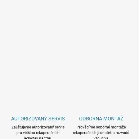
AUTORIZOVANÝ SERVIS
ODBORNÁ MONTÁŽ
Zajišťujeme autorizovaný servis
Provádíme odborné montáže
pro většinu rekuperačních
rekuperačních jednotek a rozvodů
jednotek na trhu.
vzduchu.