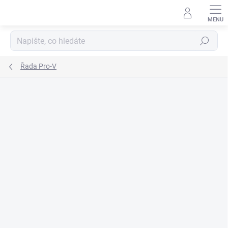
Přejít
na
obsah
Hledat
Řada Pro-V