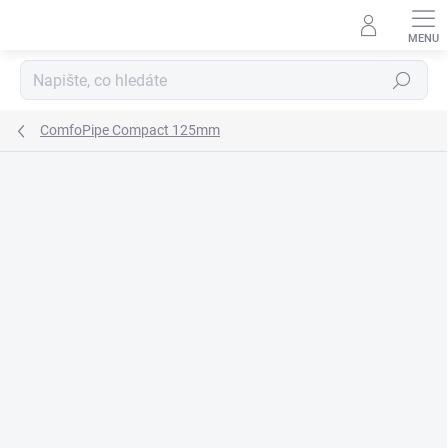
Přejít
na
obsah
Hledat
ComfoPipe Compact 125mm