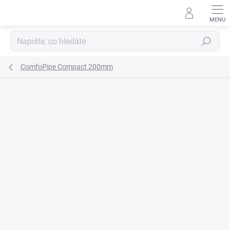
Přejít
na
obsah
Hledat
ComfoPipe Compact 200mm