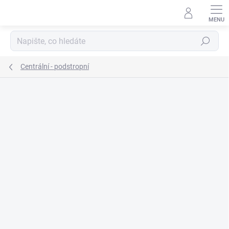
Přejít
na
obsah
Hledat
Centrální - podstropní