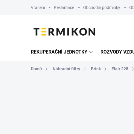
Přejít
Vrácení
Reklamace
Obchodní podmínky
G
na
obsah
REKUPERAČNÍ JEDNOTKY
ROZVODY VZD
Domů
Náhradní filtry
Brink
Flair 225