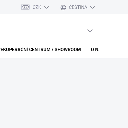
CZK
ČEŠTINA
PRÁZDNÝ KOŠÍK
NÁKUPNÍ
KOŠÍK
REKUPERAČNÍ CENTRUM / SHOWROOM
O NÁS
KONT