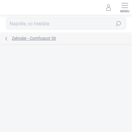
Přejít
na
obsah
Hledat
Zehnder - Comfospot 50