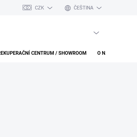
CZK
ČEŠTINA
PRÁZDNÝ KOŠÍK
NÁKUPNÍ
KOŠÍK
REKUPERAČNÍ CENTRUM / SHOWROOM
O NÁS
KONT