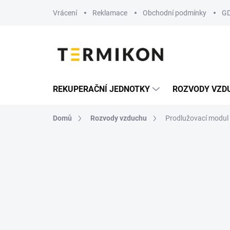
Přejít
Vrácení
Reklamace
Obchodní podmínky
G
na
obsah
REKUPERAČNÍ JEDNOTKY
ROZVODY VZD
Domů
Rozvody vzduchu
Prodlužovací modu