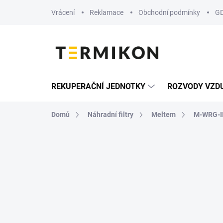
Přejít
Vrácení
Reklamace
Obchodní podmínky
G
na
obsah
REKUPERAČNÍ JEDNOTKY
ROZVODY VZD
Domů
Náhradní filtry
Meltem
M-WRG-I