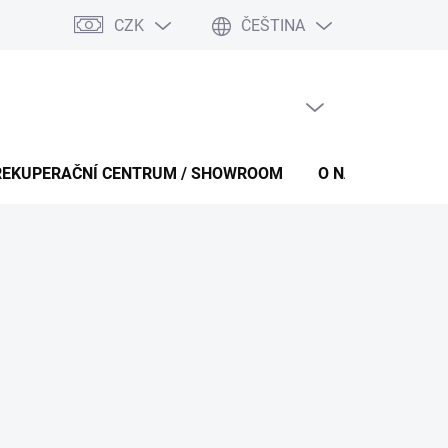
CZK
ČEŠTINA
PRÁZDNÝ KOŠÍK
NÁKUPNÍ
KOŠÍK
REKUPERAČNÍ CENTRUM / SHOWROOM
O NÁS
KONT