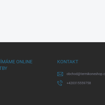
JÍMÁME ONLINE
KONTAKT
TBY
obchod
@
termikoneshop.
+420315559758