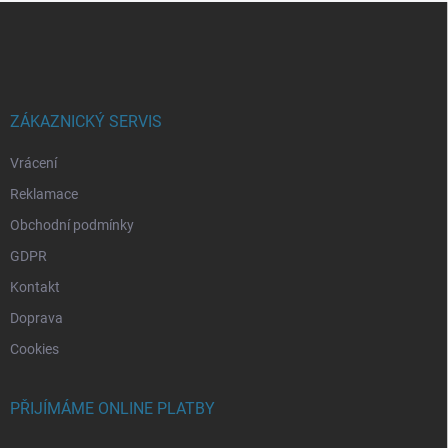
Z
á
p
a
t
í
ZÁKAZNICKÝ SERVIS
Vrácení
Reklamace
Obchodní podmínky
GDPR
Kontakt
Doprava
Cookies
PŘIJÍMÁME ONLINE PLATBY