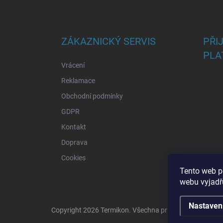
Z
á
p
a
ZÁKAZNICKÝ SERVIS
PŘI
t
PLA
í
Vrácení
Reklamace
Obchodní podmínky
GDPR
Kontakt
Doprava
Cookies
Tento web p
webu vyjadřu
Nastaven
Copyright 2026
Termikon
. Všechna práva vyhrazena.