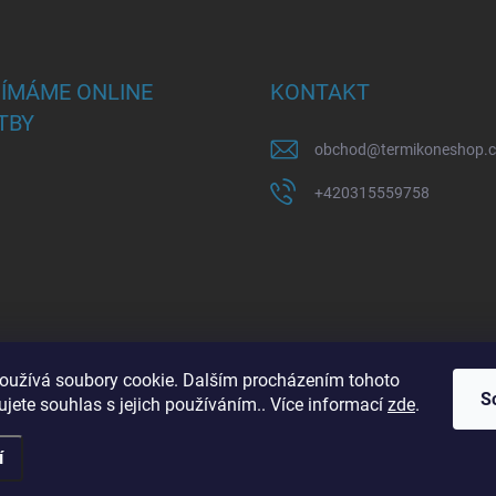
JÍMÁME ONLINE
KONTAKT
TBY
obchod
@
termikoneshop.
+420315559758
oužívá soubory cookie. Dalším procházením tohoto
S
jete souhlas s jejich používáním.. Více informací
zde
.
í