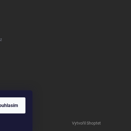
cz
ouhlasím
Vytvořil Shoptet