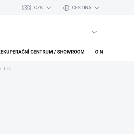
CZK
ČEŠTINA
PRÁZDNÝ KOŠÍK
NÁKUPNÍ
KOŠÍK
REKUPERAČNÍ CENTRUM / SHOWROOM
O NÁS
KONT
- bílá