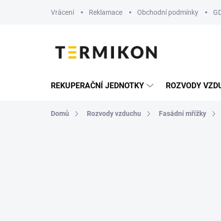
Přejít
Vrácení
Reklamace
Obchodní podmínky
G
na
obsah
REKUPERAČNÍ JEDNOTKY
ROZVODY VZD
Domů
Rozvody vzduchu
Fasádní mřížky