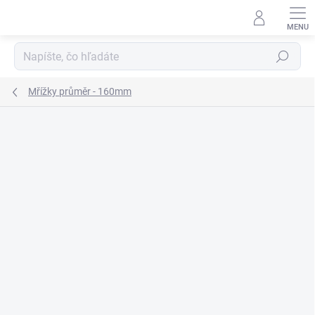
Prejsť
na
obsah
Hľadať
Mřížky průměr - 160mm