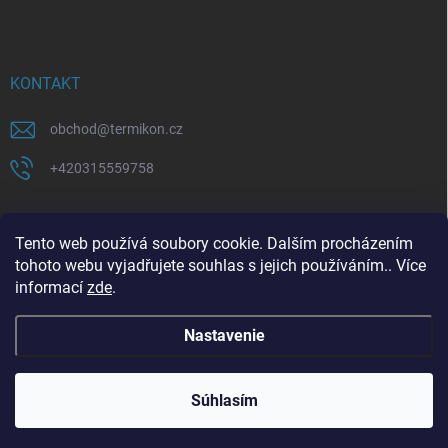
KONTAKT
obchod
@
termikon.cz
+420315559758
Tento web používá soubory cookie. Dalším procházením
tohoto webu vyjadřujete souhlas s jejich používáním.. Více
informací
zde
.
Copyright 2026
Termikon
. Všetky práva vyhradené.
Nastavenie
Vytvoril Shoptet
Súhlasím