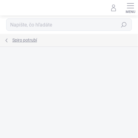
Prejsť
na
obsah
Hľadať
Spiro potrubí