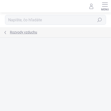
Prejsť
na
obsah
Hľadať
Rozvody vzduchu