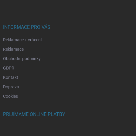
á
p
ä
t
i
INFORMACE PRO VÁS
e
Reklamace + vrácení
Reklamace
Obchodní podmínky
GDPR
Kontakt
Doprava
Cookies
PRIJÍMAME ONLINE PLATBY