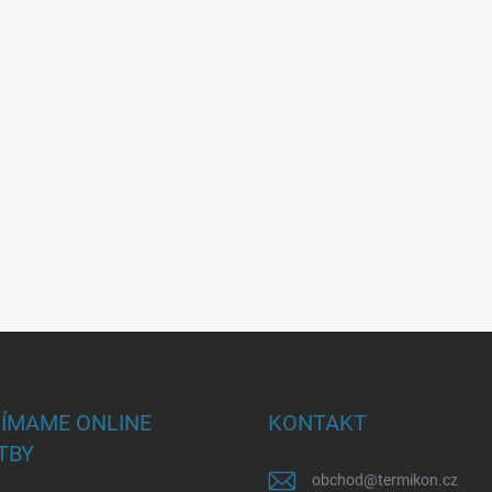
JÍMAME ONLINE
KONTAKT
TBY
obchod
@
termikon.cz