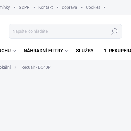
mínky
GDPR
Kontakt
Doprava
Cookies
Hľadať
UCHU
NÁHRADNÍ FILTRY
SLUŽBY
1. REKUPER
lokální
Recuair - DC40P