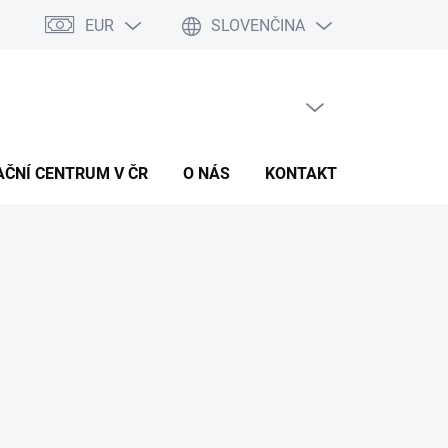
EUR
SLOVENČINA
PRÁZDNY KOŠÍK
NÁKUPNÝ
KOŠÍK
AČNÍ CENTRUM V ČR
O NÁS
KONTAKT