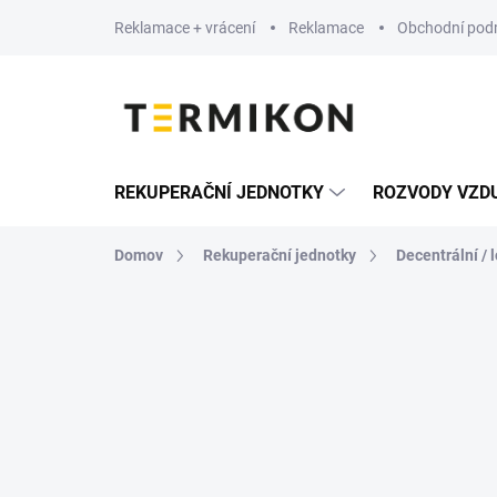
Prejsť
Reklamace + vrácení
Reklamace
Obchodní pod
na
obsah
REKUPERAČNÍ JEDNOTKY
ROZVODY VZD
Domov
Rekuperační jednotky
Decentrální / 