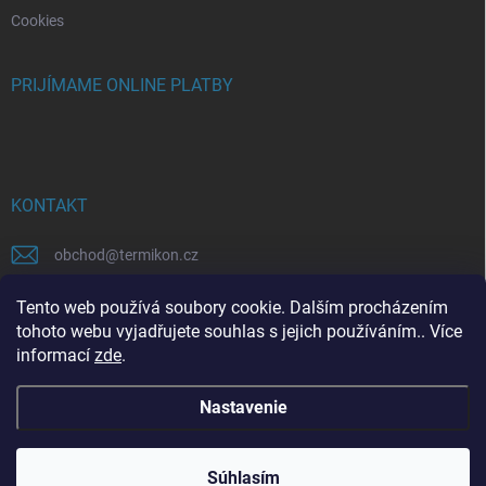
Cookies
PRIJÍMAME ONLINE PLATBY
KONTAKT
obchod
@
termikon.cz
+420315559758
Tento web používá soubory cookie. Dalším procházením
tohoto webu vyjadřujete souhlas s jejich používáním.. Více
informací
zde
.
Nastavenie
Copyright 2026
Termikon
. Všetky práva vyhradené.
Súhlasím