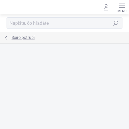
Prejsť
na
obsah
Hľadať
Spiro potrubí